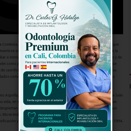
 Continúa, cuenta la mágica historia de cinco humildes deportistas que
onvertirse en los verdaderos héroes de un país. Basada en hechos de la
iliar e íntima de cada uno de estos íconos del Futbol. De sus amoríos y de
én como padres. La Selección 2, la historia continúa, es una serie que
e sacrificio que cada uno de ellos tuvo que aportar para alcanzar su
dados como los hombres que le devolvieron la esperanza a toda una
no Asprilla, Carlos ‘El Pibe’ Valderrama, René Higuita, Freddy Rincón e Iván
u vida, en sus amores, en sus familias, en toda la pasión que los sigue
espiertan las más intensas emociones en todas las generaciones que
s. ​Mostrándonos todas las situaciones que tuvieron que pasar los
ificación y posterior participación en la Copa Mundial de Fútbol de 1994.