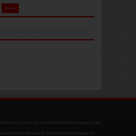
 with love by Guru Services
Digital MarketingAgency
Team
uestra en el sitio web es de libre distribución que se