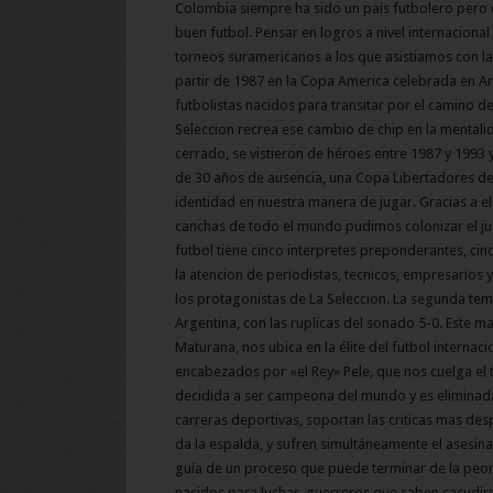
Colombia siempre ha sido un pais futbolero pero 
buen futbol. Pensar en logros a nivel internaciona
torneos suramericanos a los que asistiamos con la
partir de 1987 en la Copa America celebrada en A
futbolistas nacidos para transitar por el camino de
Seleccion recrea ese cambio de chip en la menta
cerrado, se vistieron de héroes entre 1987 y 1993
de 30 años de ausencia, una Copa Libertadores de
identidad en nuestra manera de jugar. Gracias a e
canchas de todo el mundo pudimos colonizar el jue
futbol tiene cinco interpretes preponderantes, cin
la atencion de periodistas, tecnicos, empresarios
los protagonistas de La Seleccion. La segunda t
Argentina, con las ruplicas del sonado 5-0. Este m
Maturana, nos ubica en la élite del futbol internaci
encabezados por «el Rey» Pele, que nos cuelga el 
decidida a ser campeona del mundo y es eliminad
carreras deportivas, soportan las criticas mas des
da la espalda, y sufren simultáneamente el asesin
guía de un proceso que puede terminar de la peor 
nacidos para luchar, guerreros que saben sacudirs