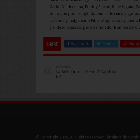
Carlos Valderrama, Freddy Rincon, Rene Higuita, Fa
de ficcion por las agitadas vidas de cinco jugado
cerebral y malgeniado Pibe; el aguerrido y tímido R
y el desordenado, pero demoledor Bombardero V
Facebook
Twitter
Googl
Share
Previous
La Selección La Serie 2 Capitulo
62
© Copyright 2026, All Rights Reserved Términos de Servicio