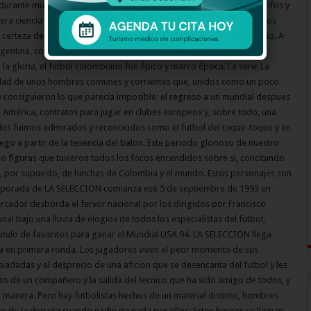
durante muchos años debió resignarse a tener mas afición que triunfos y
l era ciencia ficción para nosotros. eramos un formalismo en todos los
 certeza de que no ganariamos nada. Pero esa triste realidad cambio. A
rgentina, con Francisco Maturana como tecnico y con un grupo de
 la gloria, el futbol colombiano fue épico y marco época. La serie La
lidad de unos hombres comunes y corrientes que, unidos como un poco
 y consiguieron lo que parecía imposible: el regreso a un mundial despues
 América, contratos para jugar en clubes europeos y, sobre todo, una
llos fuimos admirados y reconocidos como el futbol del toque-toque y en
go a partir de la tenencia del balon. Este periodo glorioso de nuestro
co figuras que tuvieron todos los focos encendidos sobre si, concitando
 y, por supuesto, de hinchas de Colombia y el mundo. Estos personajes son
emporada de LA SELECCION comienza ese 5 de septiembre de 1993 en
arcador desborda el fervor nacional por los dirigidos por Francisco
onal bajo una lluvia de elogios de todos los especialistas del futbol,
titulo de favoritos para ganar el Mundial USA 94. LA SELECCION llega
a en primera ronda. Los jugadores viven el peor momento de sus
piadadas y el desprecio de una aficion que se desencanta del futbol y les
ato de un compañero y la salida del tecnico que ha sido amigo de todos, y
manera. Pero hay futbolistas hechos de un material distinto, hombres
e de la derrota cuando nadie da nada por ellos. Estos heroes se llaman