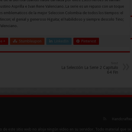
ustino Asprilla e Ivan Rene Valenciano. La serie es un repaso con un toque
res emblematicos de la mejor Seleccion Colombia de todos los tiempos: el
incon; el genial y generoso Higuita; el habilidoso y siempre descolo Tino;
alenciano.
e +
Stumbleupon
LinkedIn
Pinterest
Next
La Selección La Serie 2 Capitulo
64 Fin
Handcrafted
 de este sitio web no aloja ningún video en su servidor. Todo material que se m