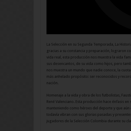
La Selección en su Segunda Temporada, La Historia
gracias a su constancia y preparación, lograron c
vida real, esta producción nos muestra la vida fam
sus desencantos, de su vida como hijos, pero tambi
nos muestra un mundo que nadie conoce, la cuota d
más anhelado propósito: ser reconocidos y recor
nación.
Homenaje a la vida y obra de los futbolistas, Fausti
René Valenciano. Esta producción hace énfasis en s
manteniendo como héroes del deporte y que aún d
todavía vibran con sus glorias pasadas y presente
jugadores de la Selección Colombia durante su clas