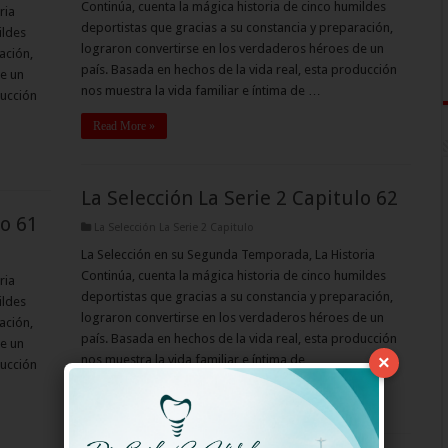
Continúa, cuenta la mágica historia de cinco humildes
ria
deportistas que gracias a su constancia y preparación,
ildes
lograron convertirse en los verdaderos héroes de un
ación,
país. Basada en hechos de la vida real, esta producción
e un
nos muestra la vida familiar e íntima de …
ducción
Read More »
La Selección La Serie 2 Capitulo 62
lo 61
La Selección La Serie 2 Capitulo
La Selección en su Segunda Temporada, La Historia
Continúa, cuenta la mágica historia de cinco humildes
ria
deportistas que gracias a su constancia y preparación,
ildes
lograron convertirse en los verdaderos héroes de un
ación,
país. Basada en hechos de la vida real, esta producción
e un
nos muestra la vida familiar e íntima de …
×
ducción
Read More »