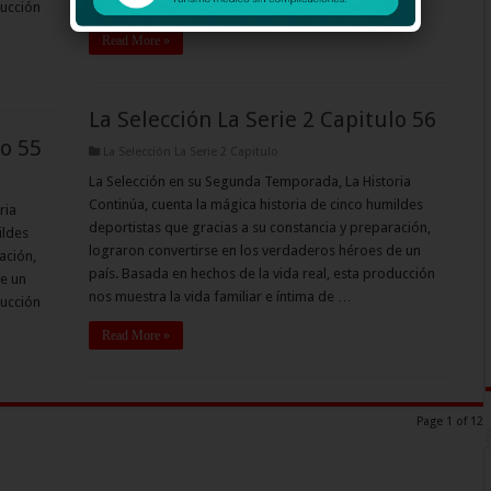
nos muestra la vida familiar e íntima de …
ducción
Read More »
La Selección La Serie 2 Capitulo 56
lo 55
La Selección La Serie 2 Capitulo
La Selección en su Segunda Temporada, La Historia
Continúa, cuenta la mágica historia de cinco humildes
ria
deportistas que gracias a su constancia y preparación,
ildes
lograron convertirse en los verdaderos héroes de un
ación,
país. Basada en hechos de la vida real, esta producción
e un
nos muestra la vida familiar e íntima de …
ducción
Read More »
Page 1 of 12