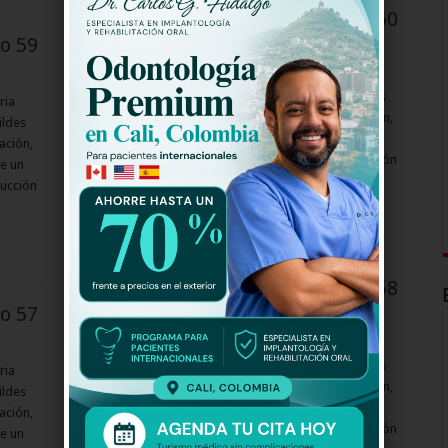
La Selección La Serie 2 Capitulo 60
lo 59
La Selección La Serie 2 Capitulo
La Selección en su Segunda Temporada, La Historia
Continúa, cuenta la mágica historia de cinco humildes
ria
deportistas que gracias a su constancia y preparación,
ildes
lograron convertirse en los verdaderos héroes de un
ación,
país. Basada en hechos de la vida real, esta producción
e un
nos muestra la vida familiar e íntima de …
ducción
Read More »
La Selección La Serie 2 Capitulo 58
lo 57
La Selección La Serie 2 Capitulo
La Selección en su Segunda Temporada, La Historia
Continúa, cuenta la mágica historia de cinco humildes
ria
deportistas que gracias a su constancia y preparación,
ildes
lograron convertirse en los verdaderos héroes de un
ación,
país. Basada en hechos de la vida real, esta producción
e un