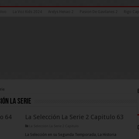
Vivo
La Voz Kids 2024
Arelys Henao 2
Pasion De Gavilanes 2
Rigo Cap
rie
ión La Serie
lo 64
La Selección La Serie 2 Capitulo 63
La Selección La Serie 2 Capitulo
La Selección en su Segunda Temporada, La Historia