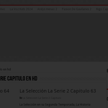
Vivo
La Voz Kids 2024
Arelys Henao 2
Pasion De Gavilanes 2
Rigo Cap
lo en hd
rie capitulo en hd
lo 64
La Selección La Serie 2 Capitulo 63
La Selección La Serie 2 Capitulo
La Selección en su Segunda Temporada, La Historia