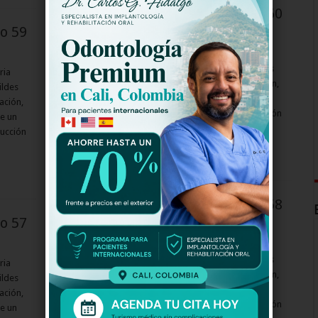
La Selección La Serie 2 Capitulo 60
lo 59
La Selección La Serie 2 Capitulo
La Selección en su Segunda Temporada, La Historia
Continúa, cuenta la mágica historia de cinco humildes
ria
deportistas que gracias a su constancia y preparación,
ildes
lograron convertirse en los verdaderos héroes de un
ación,
país. Basada en hechos de la vida real, esta producción
e un
nos muestra la vida familiar e íntima de …
ducción
Read More »
La Selección La Serie 2 Capitulo 58
lo 57
La Selección La Serie 2 Capitulo
La Selección en su Segunda Temporada, La Historia
Continúa, cuenta la mágica historia de cinco humildes
ria
deportistas que gracias a su constancia y preparación,
ildes
lograron convertirse en los verdaderos héroes de un
ación,
país. Basada en hechos de la vida real, esta producción
e un