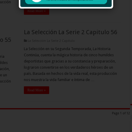
nos muestra la vida familiar e íntima de …
ducción
Read More »
La Selección La Serie 2 Capitulo 56
lo 55
La Selección La Serie 2 Capitulo
La Selección en su Segunda Temporada, La Historia
Continúa, cuenta la mágica historia de cinco humildes
ria
deportistas que gracias a su constancia y preparación,
ildes
lograron convertirse en los verdaderos héroes de un
ación,
país. Basada en hechos de la vida real, esta producción
e un
nos muestra la vida familiar e íntima de …
ducción
Read More »
Page 1 of 12