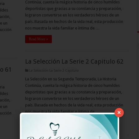
Continúa, cuenta la mágica historia de cinco humildes
ria
deportistas que gracias a su constancia y preparación,
ildes
lograron convertirse en los verdaderos héroes de un
ación,
país. Basada en hechos de la vida real, esta producción
e un
nos muestra la vida familiar e íntima de …
ducción
Read More »
La Selección La Serie 2 Capitulo 62
lo 61
La Selección La Serie 2 Capitulo
La Selección en su Segunda Temporada, La Historia
Continúa, cuenta la mágica historia de cinco humildes
ria
deportistas que gracias a su constancia y preparación,
ildes
lograron convertirse en los verdaderos héroes de un
ación,
país. Basada en hechos de la vida real, esta producción
e un
nos muestra la vida familiar e íntima de …
×
ducción
Read More »