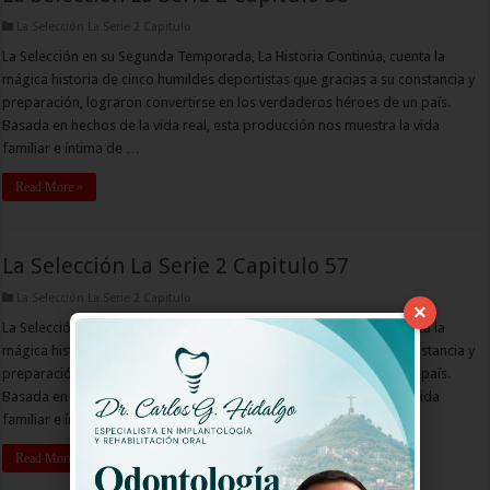
La Selección La Serie 2 Capitulo
La Selección en su Segunda Temporada, La Historia Continúa, cuenta la
mágica historia de cinco humildes deportistas que gracias a su constancia y
preparación, lograron convertirse en los verdaderos héroes de un país.
Basada en hechos de la vida real, esta producción nos muestra la vida
familiar e íntima de …
Read More »
La Selección La Serie 2 Capitulo 57
La Selección La Serie 2 Capitulo
×
La Selección en su Segunda Temporada, La Historia Continúa, cuenta la
mágica historia de cinco humildes deportistas que gracias a su constancia y
preparación, lograron convertirse en los verdaderos héroes de un país.
Basada en hechos de la vida real, esta producción nos muestra la vida
familiar e íntima de …
Read More »