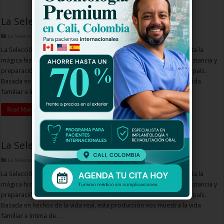
La Selección La Serie 2 Capitulo 56
La Selección La Serie 2 Capitulo
La Selección en su Segunda Temporada, La Historia Continúa, cuenta la
mágica historia de cinco humildes deportistas que gracias a su constancia y
preparación, lograron convertirse en los verdaderos héroes de un país.
Basada en hechos de la vida real, esta producción nos muestra la vida
familiar e íntima de …
Read More »
La Selección La Serie 2 Capitulo 55
La Selección La Serie 2 Capitulo
La Selección en su Segunda Temporada, La Historia Continúa, cuenta la
mágica historia de cinco humildes deportistas que gracias a su constancia y
preparación, lograron convertirse en los verdaderos héroes de un país.
Basada en hechos de la vida real, esta producción nos muestra la vida
familiar e íntima de …