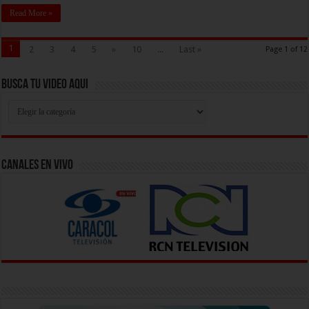
Read More »
1
2
3
4
5
»
10
...
Last »
Page 1 of 12
Busca Tu Video Aqui
Busca
Tu
Video
Aqui
Canales En Vivo