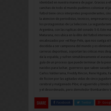
identidad en nuestra manera de jugar. Gracias a e
canchas de todo el mundo pudimos colonizar el jue
futbol tiene cinco interpretes preponderantes, cin
la atencion de periodistas, tecnicos, empresarios
los protagonistas de La Seleccion. La segunda t
Argentina, con las ruplicas del sonado 5-0. Este m
Maturana, nos ubica en la élite del futbol internaci
encabezados por «el Rey» Pele, que nos cuelga el 
decidida a ser campeona del mundo y es eliminad
carreras deportivas, soportan las criticas mas des
da la espalda, y sufren simultáneamente el asesin
guía de un proceso que puede terminar de la peor 
nacidos para luchar, guerreros que saben sacudirs
Carlos Valderrama, Freddy Rincon, Rene Higuita, Fa
de ficcion por las agitadas vidas de cinco jugado
cerebral y malgeniado Pibe; el aguerrido y tímido R
y el desordenado, pero demoledor Bombardero V
Facebook
Twitter
Googl
Share