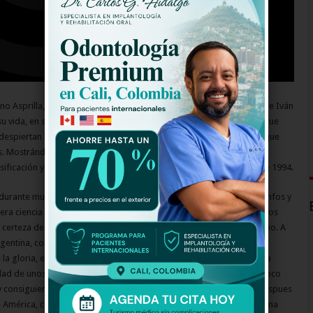
no Asprilla, Carlos ‘El Pibe’ Valderrama, René Higuita, Freddy Rincón e Iván
u vida, en sus amores, en sus familias, en toda la pasión que los sigue
espiertan las más intensas emociones en todas las generaciones que
s. ​Mostrándonos todas las situaciones que tuvieron que pasar los
ificación y posterior participación en la Copa Mundial de Fútbol de 1994.
durante muchos años debió resignarse a tener mas afición que triunfos y
l era ciencia ficción para nosotros. eramos un formalismo en todos los
 certeza de que no ganariamos nada. Pero esa triste realidad cambio. A
rgentina, con Francisco Maturana como tecnico y con un grupo de
 la gloria, el futbol colombiano fue épico y marco época. La serie La
lidad de unos hombres comunes y corrientes que, unidos como un poco
 y consiguieron lo que parecía imposible: el regreso a un mundial despues
 América, contratos para jugar en clubes europeos y, sobre todo, una