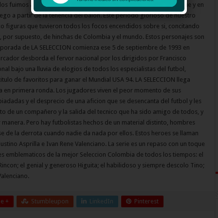
llos fuimos admirados y reconocidos como el futbol del toque-toque y en
go a partir de la tenencia del balon. Este periodo glorioso de nuestro
co figuras que tuvieron todos los focos encendidos sobre si, concitando
 y, por supuesto, de hinchas de Colombia y el mundo. Estos personajes son
emporada de LA SELECCION comienza ese 5 de septiembre de 1993 en
arcador desborda el fervor nacional por los dirigidos por Francisco
onal bajo una lluvia de elogios de todos los especialistas del futbol,
titulo de favoritos para ganar el Mundial USA 94. LA SELECCION llega
a en primera ronda. Los jugadores viven el peor momento de sus
piadadas y el desprecio de una aficion que se desencanta del futbol y les
ato de un compañero y la salida del tecnico que ha sido amigo de todos, y
manera. Pero hay futbolistas hechos de un material distinto, hombres
e de la derrota cuando nadie da nada por ellos. Estos heroes se llaman
ustino Asprilla e Ivan Rene Valenciano. La serie es un repaso con un toque
res emblematicos de la mejor Seleccion Colombia de todos los tiempos: el
incon; el genial y generoso Higuita; el habilidoso y siempre descolo Tino;
alenciano.
e +
Stumbleupon
LinkedIn
Pinterest