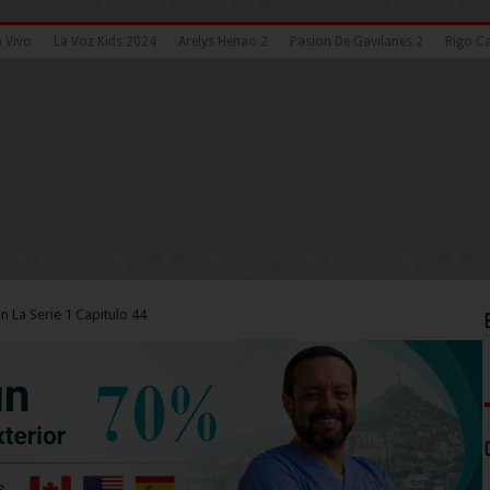
n Vivo
La Voz Kids 2024
Arelys Henao 2
Pasion De Gavilanes 2
Rigo Ca
n La Serie 1 Capitulo 44