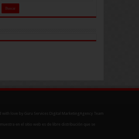
 with love by Guru Services
Digital MarketingAgency
Team
uestra en el sitio web es de libre distribución que se