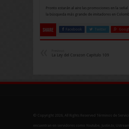
Pronto estarán al aire las promociones en la señal 
la búsqueda más grande de imitadores en Colomb
Facebook
Twitter
Googl
Share
Previous
La Ley del Corazon Capitulo 109
© Copyright 2026, All Rights Reserved Términos de Servicio
encuentran en servidores como Youtube, Justin.tv, Ustream.