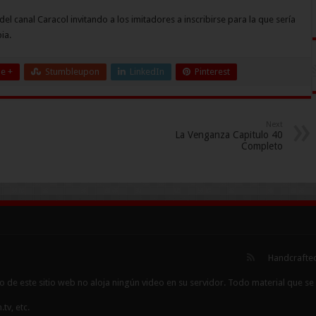
del canal Caracol invitando a los imitadores a inscribirse para la que sería
ia.
e +
Stumbleupon
LinkedIn
Pinterest
Next
La Venganza Capitulo 40
Completo
Handcrafted
 de este sitio web no aloja ningún video en su servidor. Todo material que se m
tv, etc.