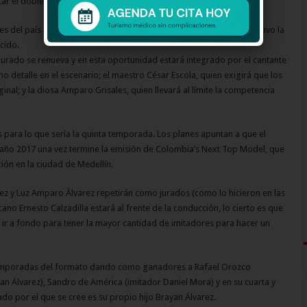
tar el doble!
es del país en un concurso de talento musical, que tiene como objetivo la
cido.
urado se renueva y en esta oportunidad estará integrado por el cantante
o detalle en el escenario; el maestro César Escola, quien exigirá que los
inal; y la diosa Amparo Grisales, quien llevará al límite la competencia
 para lo que sería la quinta temporada. Los planes apuntan a que el
l año 2017 una vez termine la emisión de Colombia’s Next Top Model, que
ón en la ciudad de Medellín.
ez y Luz Amparo Álvarez repetirán como jurados (como lo hicieron en las
o Ernesto Calzadilla estará al frente de la conducción, lo cierto es que
e ir a fondo para tener la mayor cantidad de imitadores para hacer un
 temporadas del formato dando como ganadores a Rafael Orozco
yan Álvarez), Sandro de América (imitador Daniel Mora) y en su cuarta y
ado por el que se cree es su propio hijo Brayan Álvarez.