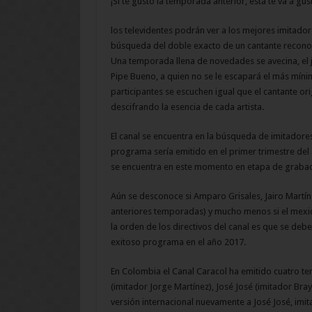
¡Si te gustó la temporada anterior, esta te va a gus
los televidentes podrán ver a los mejores imitador
búsqueda del doble exacto de un cantante recono
Una temporada llena de novedades se avecina, el j
Pipe Bueno, a quien no se le escapará el más mínim
participantes se escuchen igual que el cantante orig
descifrando la esencia de cada artista.
El canal se encuentra en la búsqueda de imitadores
programa sería emitido en el primer trimestre de
se encuentra en este momento en etapa de grabaci
Aún se desconoce si Amparo Grisales, Jairo Martín
anteriores temporadas) y mucho menos si el mexican
la orden de los directivos del canal es que se deb
exitoso programa en el año 2017.
En Colombia el Canal Caracol ha emitido cuatro
(imitador Jorge Martínez), José José (imitador Bra
versión internacional nuevamente a José José, imit