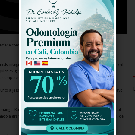
e tiene como objetivo la búsqueda del doble exacto de un cantante
rado integrado por el cantante Pipe Bueno, a quien no se le escapará el
quien exigirá que los participantes se escuchen igual que el cantante
 la competencia descifrando la esencia de cada artista.
 junto a Jessica Cediel, quien regresa al país para emprender este nuevo
amanga, Barranquilla y Bogotá en busca de talentosos artistas. En total
ando a grandes estrellas de la música a nivel nacional e internacional, de