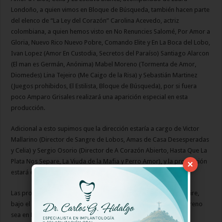
Londoño, a quien vimos en Bloque de Búsqueda, también hacen parte
del elenco de “La Ley del Corazón” Carolina Acevedo, actriz
colombiana, a quien hemos visto en No Renuncies Salomé, Por Amor a
Gloria, Nuevo Rico Nuevo Pobre, Comando Elite y En La Boca del Lobo,
Ivan Lopez (Amor En Custodia, Secretos del Paraíso) Santiago Alarcon
(El man es Germán, Anónima) Mabel Moreno (Tormenta de Amor,
Diomedes) Lina Tejeiro (Me Caigo de la Risa) y Sebastián Martinez
(Juegos prohibidos, El Estilista, Bloque de Búsqueda), por si fuera
poco Amparo Grisales realizará una aparición especial en esta
producción.
Adicional a esto supimos que la dirección estaría a cargo de Victor
Mallarino (Director de Sangre de Lobos, Amas de Casa Desesperadas
y Celia) y Sergio Osorio (Director de A Corazón Abierto, Hasta Que La
Plata Nos Separe, La Viuda de la Mafia y Perro Amor), y la producción
×
estará en manos de Cristina Palacio y Fernando Gaitán.
Las promociones de la telenovela de 120 capítulos ya están al aire,
bajo el eslogan de “Ley Versus Corazón” y se espera que su estreno
sea en Noviembre, una vez finalice Sala de Urgencias por RCN.