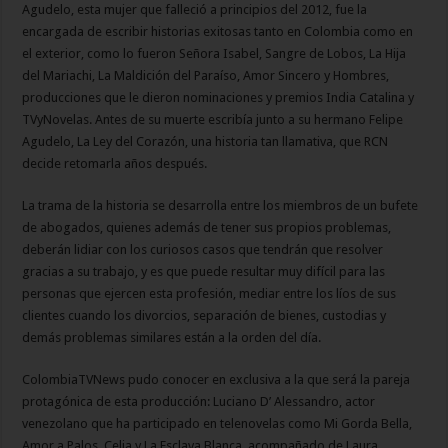
Agudelo, esta mujer que falleció a principios del 2012, fue la
encargada de escribir historias exitosas tanto en Colombia como en
el exterior, como lo fueron Señora Isabel, Sangre de Lobos, La Hija
del Mariachi, La Maldición del Paraíso, Amor Sincero y Hombres,
producciones que le dieron nominaciones y premios India Catalina y
TVyNovelas. Antes de su muerte escribía junto a su hermano Felipe
Agudelo, La Ley del Corazón, una historia tan llamativa, que RCN
decide retomarla años después.
La trama de la historia se desarrolla entre los miembros de un bufete
de abogados, quienes además de tener sus propios problemas,
deberán lidiar con los curiosos casos que tendrán que resolver
gracias a su trabajo, y es que puede resultar muy difícil para las
personas que ejercen esta profesión, mediar entre los líos de sus
clientes cuando los divorcios, separación de bienes, custodias y
demás problemas similares están a la orden del día.
ColombiaTVNews pudo conocer en exclusiva a la que será la pareja
protagónica de esta producción: Luciano D’ Alessandro, actor
venezolano que ha participado en telenovelas como Mi Gorda Bella,
Amor a Palos, Celia y La Esclava Blanca, acompañado de Laura