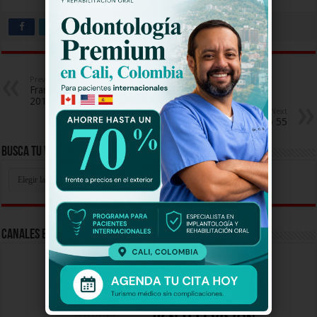
Previous
Francisco El Matemático Clase
2017 Capitulo 55
Next
Yo Me Llamo 2017 Capitulo 55
Busca Tu Video Aqui
Busca
Tu
Video
Aqui
Canales En Vivo