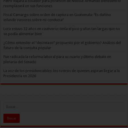
Petro viajará a Ecuador para posesión de Noboa: Armando Benedetti lo
reemplazará en sus funciones
Fiscal Camargo sobre orden de captura en Guatemala: “Es dañino
infundir rumores sobre mi conducta”
Lora estuvo 32 años en cautiverio: tenía el pico y uñas tan largas que no
se podía alimentar bien
¿Cómo entender el “decretazo” propuesto por el gobierno? Análisis del
futuro de la consulta popular
Fue radicada la reforma laboral para su cuarto y último debate en
plenaria del Senado
La voz de los presidenciables: los rostros de quienes aspiran llegar a la
Presidencia en 2026