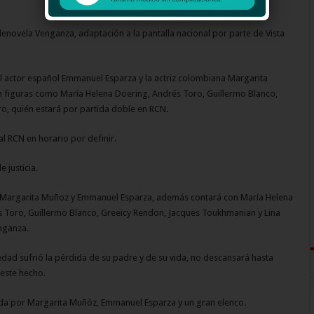
lenovela Venganza, adaptación a la pantalla nacional por parte de Vista
l actor español Emmanuel Esparza y la actriz colombiana Margarita
 figuras como María Helena Doering, Andrés Toro, Guillermo Blanco,
o, quién estará por partida doble en RCN.
al RCN en horario por definir.
 justicia.
r Margarita Muñoz y Emmanuel Esparza, además contará con María Helena
és Toro, Guillermo Blanco, Greeicy Rendon, Jacques Toukhmanian y Lina
nganza.
d sufrió la pérdida de su padre y de su vida, no descansará hasta
 este hecho.
ada por Margarita Muñóz, Emmanuel Esparza y un gran elenco.