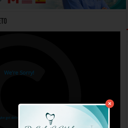
eto
×