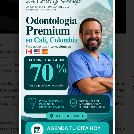
ntana, un hombre que fue traicionado por Ramón y Victoria Piedrahíta, y
o terrorista a un avión comercial. Este hecho destruyó la vida de
reer que era hija de un asesino. Cuando Amanda cumplió 18 años,
 con la identidad de Emilia Rivera, hará que todos los que estuvieron
 consecuencias de sus actos.
 a Ramón Piedrahíta y su firma, encargada de lavar el dinero del cartel.
torio entre sus empleados y descubre que su esposa Victoria le es infiel
para vengarse compra el silencio de muchos de sus allegados y David es
iaba, incluyendo a su amada Victoria. David es condenado injustamente a
avid Santana son el detonante del odio y la ira que mueven a Amanda a
nas que traicionaron a su padre. Para ello construye su nueva identidad, y