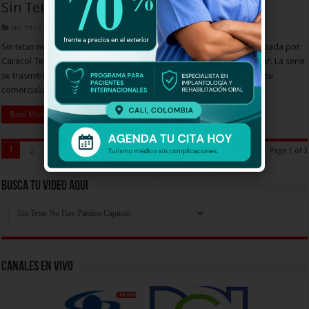
Sin Tetas No Hay Paraiso Capitulo 14
Sin Tetas No Hay Paraiso Capitulo
Sin tetas no hay paraíso es una serie de televisión colombiana realizada por
Caracol Televisión, basada en el libro homónimo de Gustavo Bolívar. La serie
se trasmitió en el año 2006 y a finales de ese año fue editada para su
comercialización en DVD.
Read More »
1
2
3
»
Page 1 of 3
Busca Tu Video Aqui
Busca
Tu
Video
Aqui
Canales En Vivo