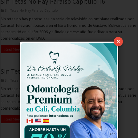
Sin Tetas No Hay Paraiso Capitulo 16
Sin Tetas No Hay Paraiso Capitulo
Sin tetas no hay paraíso es una serie de televisión colombiana realizada por
Caracol Televisión, basada en el libro homónimo de Gustavo Bolívar. La serie
se trasmitió en el año 2006 y a finales de ese año fue editada para su
comercialización en DVD.
×
Read More »
Sin Tetas No Hay Paraiso Capitulo 15
Sin Tetas No Hay Paraiso Capitulo
Sin tetas no hay paraíso es una serie de televisión colombiana realizada por
Caracol Televisión, basada en el libro homónimo de Gustavo Bolívar. La serie
se trasmitió en el año 2006 y a finales de ese año fue editada para su
comercialización en DVD.
Read More »