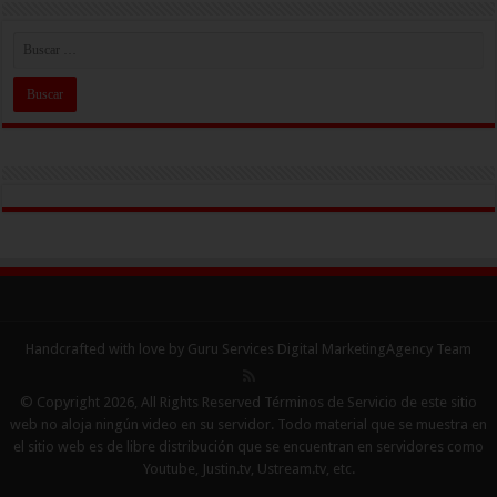
Handcrafted with love by Guru Services
Digital MarketingAgency
Team
© Copyright 2026, All Rights Reserved Términos de Servicio de este sitio
web no aloja ningún video en su servidor. Todo material que se muestra en
el sitio web es de libre distribución que se encuentran en servidores como
Youtube, Justin.tv, Ustream.tv, etc.