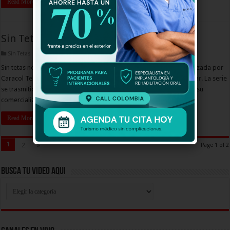
Read More »
Sin Tetas No Hay Paraiso Capitulo 5
Sin Tetas No Hay Paraiso Capitulo
Sin tetas no hay paraíso es una serie de televisión colombiana realizada por
Caracol Televisión, basada en el libro homónimo de Gustavo Bolívar. La serie
se trasmitió en el año 2006 y a finales de ese año fue editada para su
comercialización en DVD.
Read More »
1
2
»
Page 1 of 2
Busca Tu Video Aqui
Busca
Tu
Video
Aqui