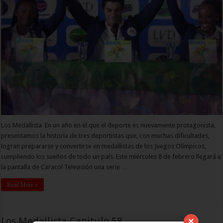
Los Medallista En un año en el que el deporte es nuevamente protagonista,
presentamos la historia de tres deportistas que, con muchas dificultades,
logran prepararse y convertirse en medallistas de los Juegos Olímpicos,
cumpliendo los sueños de todo un país. Este miércoles 8 de febrero llegará a
la pantalla de Caracol Televisión una serie …
Read More »
Los Medallista Capitulo 58
×