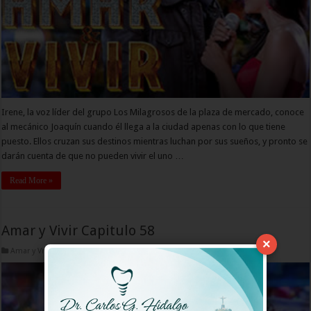
Irene, la voz líder del grupo Los Milagrosos de la plaza de mercado, conoce
al mecánico Joaquín cuando él llega a la ciudad apenas con lo que tiene
puesto. Ellos cruzan sus destinos mientras luchan por sus sueños, y pronto se
darán cuenta de que no pueden vivir el uno …
Read More »
Amar y Vivir Capitulo 58
×
Amar y Vivir Capitulos