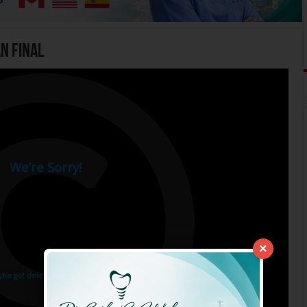
n Final
×