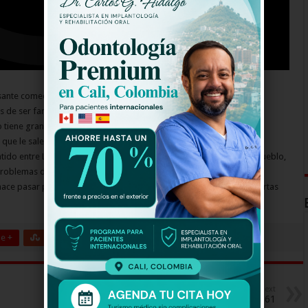
esante comedia que contará la vida de Galy Galiano y producida por
s de ser famoso, es un costeño que empieza a hacer baladas en un
tiene gran acogida. Así que Galy tendrá que luchar con todos los
que le sale del alma.
do entre Lorena Serrani, la niña más linda y de más alcurnia del pueblo,
oblemas del pasado, y Yamile Cantillo, la fea del pueblo, que está
hace pasar por Lorena para conquistar su corazón por medio de cartas
e +
Stumbleupon
LinkedIn
Pinterest
Next
Sala de Urgencias 2 Capitulo 61