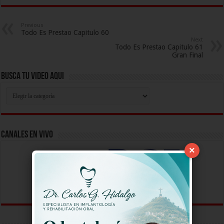
Previous
Todo Es Prestao Capitulo 60
Next
Todo Es Prestao Capitulo 61
Gran Final
Busca Tu Video Aqui
Busca
Tu
Video
Aqui
Canales En Vivo
×