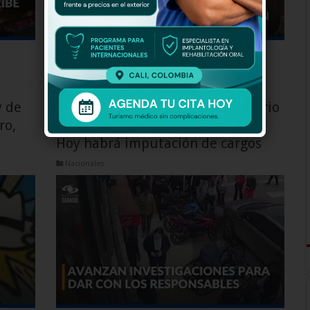
Read More »
y de
¿Qué viene para el señalado sicario
ro,
que atentó contra Miguel Uribe?
Hoy habrá imputación de cargos
Nacionales