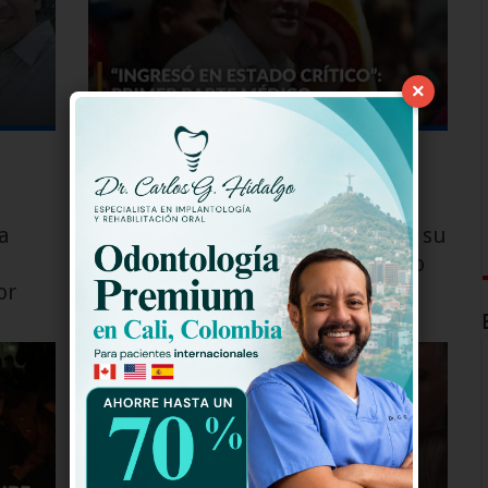
×
Read More »
a
Esposa de Miguel Uribe habla de su
estado de salud: «Sigue luchando
or
fuertemente por su vida”
Nacionales