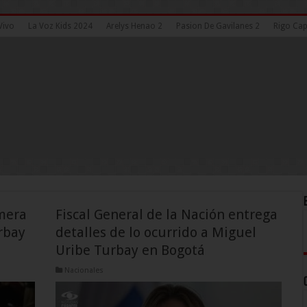
Vivo
La Voz Kids 2024
Arelys Henao 2
Pasion De Gavilanes 2
Rigo Cap
mera
Fiscal General de la Nación entrega
rbay
detalles de lo ocurrido a Miguel
Uribe Turbay en Bogotá
Nacionales