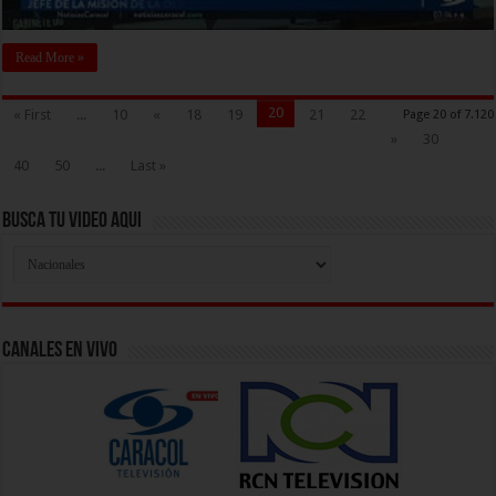
Read More »
20
« First
...
10
«
18
19
21
22
Page 20 of 7.120
»
30
40
50
...
Last »
Busca Tu Video Aqui
Busca
Tu
Video
Aqui
Canales En Vivo