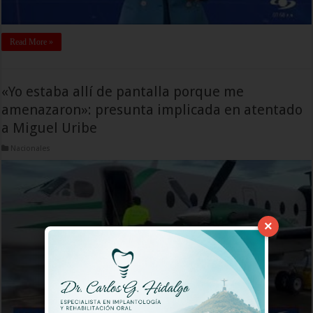
Read More »
«Yo estaba allí de pantalla porque me
amenazaron»: presunta implicada en atentado
a Miguel Uribe
Nacionales
×