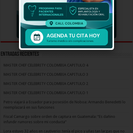
Entradas recientes
MASTER CHEF CELEBRITY COLOMBIA CAPITULO 4
MASTER CHEF CELEBRITY COLOMBIA CAPITULO 3
MASTER CHEF CELEBRITY COLOMBIA CAPITULO 2
MASTER CHEF CELEBRITY COLOMBIA CAPITULO 1
Petro viajará a Ecuador para posesión de Noboa: Armando Benedetti lo
reemplazará en sus funciones
Fiscal Camargo sobre orden de captura en Guatemala: “Es dañino
infundir rumores sobre mi conducta”
Lora estuvo 32 años en cautiverio: tenía el pico y uñas tan largas que no