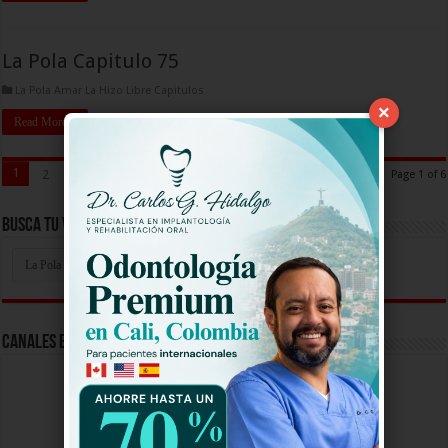
La Pola Capitulo 75
La Pola Amar La Hizo Libre Capitulos
×
Read More »
1
2
3
4
5
»
...
Last »
Page 1 of 6
Busca Tu Video Aqui
Busca
Tu
Video
Aqui
Canales En Vivo