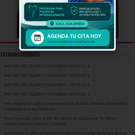
Entradas recientes
MASTER CHEF CELEBRITY COLOMBIA CAPITULO 4
MASTER CHEF CELEBRITY COLOMBIA CAPITULO 3
MASTER CHEF CELEBRITY COLOMBIA CAPITULO 2
MASTER CHEF CELEBRITY COLOMBIA CAPITULO 1
Petro viajará a Ecuador para posesión de Noboa: Armando Benedetti lo
reemplazará en sus funciones
Fiscal Camargo sobre orden de captura en Guatemala: “Es dañino
infundir rumores sobre mi conducta”
Lora estuvo 32 años en cautiverio: tenía el pico y uñas tan largas que no