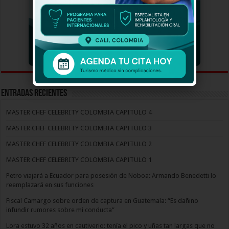
Entradas recientes
MASTER CHEF CELEBRITY COLOMBIA CAPITULO 4
MASTER CHEF CELEBRITY COLOMBIA CAPITULO 3
MASTER CHEF CELEBRITY COLOMBIA CAPITULO 2
MASTER CHEF CELEBRITY COLOMBIA CAPITULO 1
Petro viajará a Ecuador para posesión de Noboa: Armando Benedetti lo
reemplazará en sus funciones
Fiscal Camargo sobre orden de captura en Guatemala: “Es dañino
infundir rumores sobre mi conducta”
Lora estuvo 32 años en cautiverio: tenía el pico y uñas tan largas que no