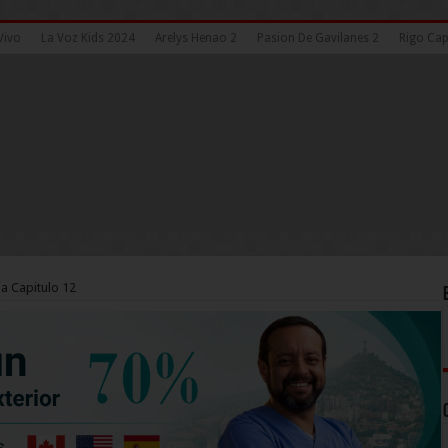
Vivo
La Voz Kids 2024
Arelys Henao 2
Pasion De Gavilanes 2
Rigo Cap
la Capitulo 12