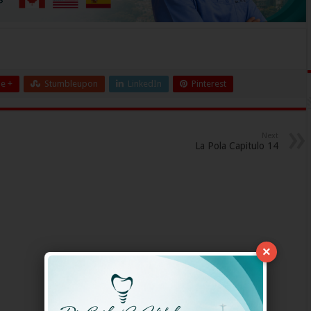
e +
Stumbleupon
LinkedIn
Pinterest
Next
La Pola Capitulo 14
×