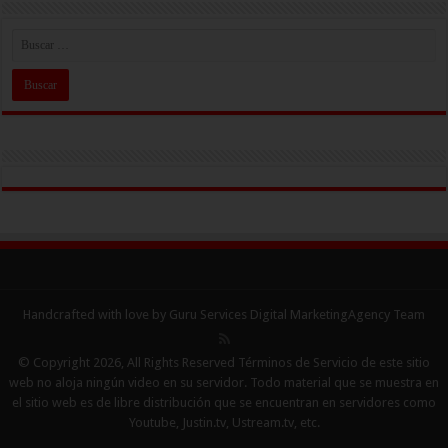
Handcrafted with love by Guru Services
Digital MarketingAgency
Team
© Copyright 2026, All Rights Reserved Términos de Servicio de este sitio
web no aloja ningún video en su servidor. Todo material que se muestra en
el sitio web es de libre distribución que se encuentran en servidores como
Youtube, Justin.tv, Ustream.tv, etc.