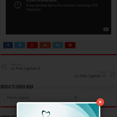
Previous
La Pola Capitulo 9
Next
La Pola Capitulo 11
Busca Tu Video Aqui
Busca
Tu
×
Video
Aqui