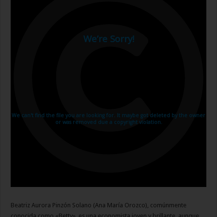
Beatriz Aurora Pinzón Solano (Ana María Orozco), comúnmente
conocida como «Betty», es una economista joven y brillante, aunque