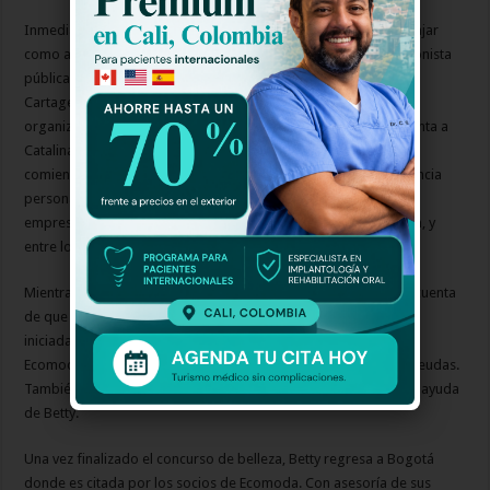
Inmediatamente después de su renuncia, Betty empieza a trabajar
como asistente de Catalina Ángel (Celmira Luzardo), una relacionista
pública contratada frecuentemente por Ecomoda. Betty se va a
Cartagena con Catalina, quien está a cargo de parte de la
organización del Concurso Nacional de Belleza. Allí Betty le cuenta a
Catalina la verdad de todo lo que pasó en Ecomoda y Catalina
comienza a asesorar a Betty para ayudarle a mejorar su apariencia
personal. Betty conoce a Michel Doinel (Patrick Delmas), un
empresario francés radicado en Cartagena y amigo de Catalina, y
entre los dos comienza a haber algo de atracción.
Mientras tanto, en Bogotá la junta directiva de Ecomoda se da cuenta
de que para salvar a Ecomoda necesitan mantener la estrategia
iniciada por Armando (el embargo preventivo de Terramoda a
Ecomoda) durante varios meses mientras Ecomoda paga sus deudas.
También se dan cuenta de que para lograr esto necesitan de la ayuda
de Betty.
Una vez finalizado el concurso de belleza, Betty regresa a Bogotá
donde es citada por los socios de Ecomoda. Con asesoría de sus