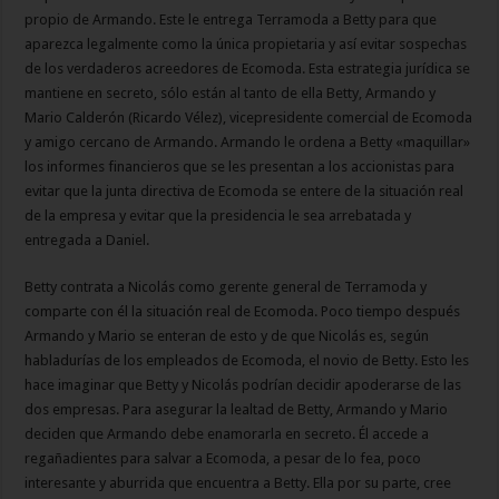
propio de Armando. Este le entrega Terramoda a Betty para que
aparezca legalmente como la única propietaria y así evitar sospechas
de los verdaderos acreedores de Ecomoda. Esta estrategia jurídica se
mantiene en secreto, sólo están al tanto de ella Betty, Armando y
Mario Calderón (Ricardo Vélez), vicepresidente comercial de Ecomoda
y amigo cercano de Armando. Armando le ordena a Betty «maquillar»
los informes financieros que se les presentan a los accionistas para
evitar que la junta directiva de Ecomoda se entere de la situación real
de la empresa y evitar que la presidencia le sea arrebatada y
entregada a Daniel.
Betty contrata a Nicolás como gerente general de Terramoda y
comparte con él la situación real de Ecomoda. Poco tiempo después
Armando y Mario se enteran de esto y de que Nicolás es, según
habladurías de los empleados de Ecomoda, el novio de Betty. Esto les
hace imaginar que Betty y Nicolás podrían decidir apoderarse de las
dos empresas. Para asegurar la lealtad de Betty, Armando y Mario
deciden que Armando debe enamorarla en secreto. Él accede a
regañadientes para salvar a Ecomoda, a pesar de lo fea, poco
interesante y aburrida que encuentra a Betty. Ella por su parte, cree