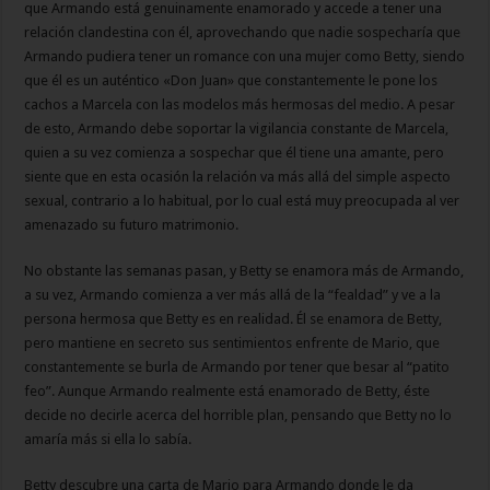
que Armando está genuinamente enamorado y accede a tener una
relación clandestina con él, aprovechando que nadie sospecharía que
Armando pudiera tener un romance con una mujer como Betty, siendo
que él es un auténtico «Don Juan» que constantemente le pone los
cachos a Marcela con las modelos más hermosas del medio. A pesar
de esto, Armando debe soportar la vigilancia constante de Marcela,
quien a su vez comienza a sospechar que él tiene una amante, pero
siente que en esta ocasión la relación va más allá del simple aspecto
sexual, contrario a lo habitual, por lo cual está muy preocupada al ver
amenazado su futuro matrimonio.
No obstante las semanas pasan, y Betty se enamora más de Armando,
a su vez, Armando comienza a ver más allá de la “fealdad” y ve a la
persona hermosa que Betty es en realidad. Él se enamora de Betty,
pero mantiene en secreto sus sentimientos enfrente de Mario, que
constantemente se burla de Armando por tener que besar al “patito
feo”. Aunque Armando realmente está enamorado de Betty, éste
decide no decirle acerca del horrible plan, pensando que Betty no lo
amaría más si ella lo sabía.
Betty descubre una carta de Mario para Armando donde le da