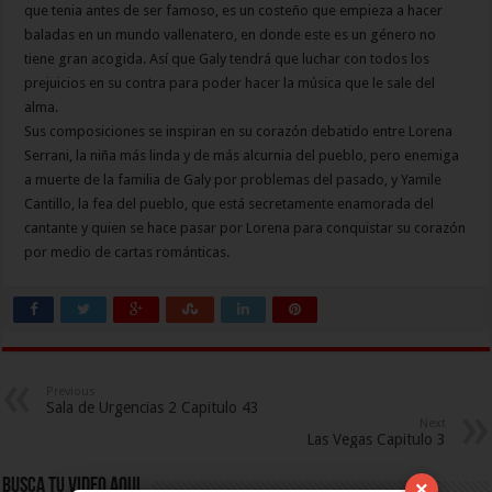
que tenia antes de ser famoso, es un costeño que empieza a hacer
baladas en un mundo vallenatero, en donde este es un género no
tiene gran acogida. Así que Galy tendrá que luchar con todos los
prejuicios en su contra para poder hacer la música que le sale del
alma.
Sus composiciones se inspiran en su corazón debatido entre Lorena
Serrani, la niña más linda y de más alcurnia del pueblo, pero enemiga
a muerte de la familia de Galy por problemas del pasado, y Yamile
Cantillo, la fea del pueblo, que está secretamente enamorada del
cantante y quien se hace pasar por Lorena para conquistar su corazón
por medio de cartas románticas.
Previous
Sala de Urgencias 2 Capitulo 43
Next
Las Vegas Capitulo 3
Busca Tu Video Aqui
×