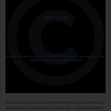
Sinopsis de Todo es prestao: Interesante comedia que contará la vida
de Galy Galiano y producida por Dramax, Galy, o Carmelo el nombre