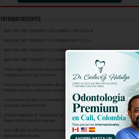
Entradas recientes
MASTER CHEF CELEBRITY COLOMBIA CAPITULO 4
MASTER CHEF CELEBRITY COLOMBIA CAPITULO 3
MASTER CHEF CELEBRITY COLOMBIA CAPITULO 2
MASTER CHEF CELEBRITY COLOMBIA CAPITULO 1
Petro viajará a Ecuador para posesión de Noboa: Armando Benedetti lo
reemplazará en sus funciones
Fiscal Camargo sobre orden de captura en Guatemala: “Es dañino
infundir rumores sobre mi conducta”
Lora estuvo 32 años en cautiverio: tenía el pico y uñas tan largas que no
se podía alimentar bien
¿Cómo entender el “decretazo” propuesto por el gobierno? Análisis del
futuro de la consulta popular
Fue radicada la reforma laboral para su cuarto y último debate en
plenaria del Senado