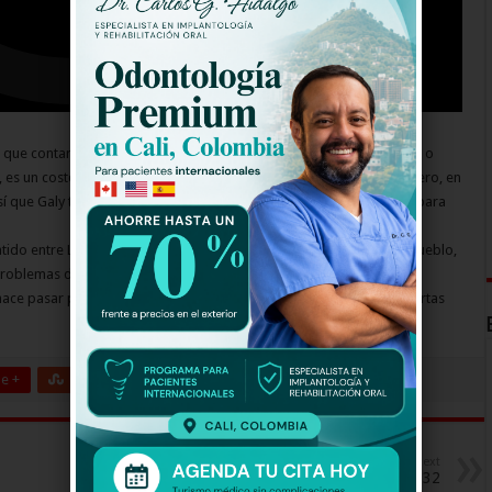
que contará la vida de Galy Galiano y producida por Dramax, Galy, o
 es un costeño que empieza a hacer baladas en un mundo vallenatero, en
í que Galy tendrá que luchar con todos los prejuicios en su contra para
do entre Lorena Serrani, la niña más linda y de más alcurnia del pueblo,
oblemas del pasado, y Yamile Cantillo, la fea del pueblo, que está
hace pasar por Lorena para conquistar su corazón por medio de cartas
e +
Stumbleupon
LinkedIn
Pinterest
Next
Todo Es Prestao Capitulo 32