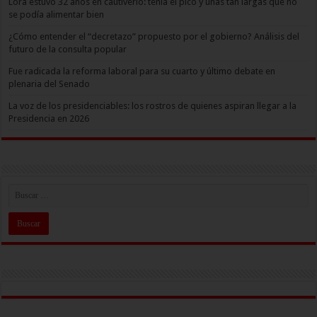
Lora estuvo 32 años en cautiverio: tenía el pico y uñas tan largas que no
se podía alimentar bien
¿Cómo entender el “decretazo” propuesto por el gobierno? Análisis del
futuro de la consulta popular
Fue radicada la reforma laboral para su cuarto y último debate en
plenaria del Senado
La voz de los presidenciables: los rostros de quienes aspiran llegar a la
Presidencia en 2026