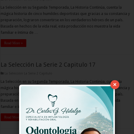
La Selección en su Segunda Temporada, La Historia Continúa, cuenta la
mágica historia de cinco humildes deportistas que gracias a su constancia y
preparación, lograron convertirse en los verdaderos héroes de un país.
Basada en hechos de la vida real, esta producción nos muestra la vida
familiar e íntima de …
Read More »
La Selección La Serie 2 Capitulo 17
La Selección La Serie 2 Capitulo
La Selección en su Segunda Temporada, La Historia Continúa, cuenta la
×
mágica historia de cinco humildes deportistas que gracias a su constancia y
preparación, lograron convertirse en los verdaderos héroes de un país.
Basada en hechos de la vida real, esta producción nos muestra la vida
familiar e íntima de …
Read More »