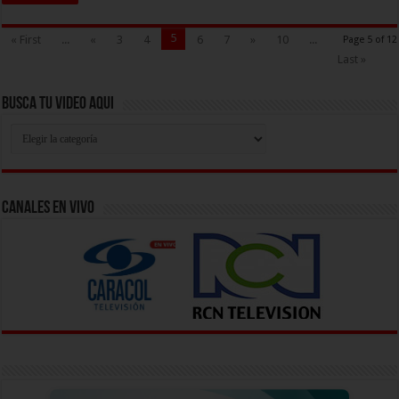
5
« First
...
«
3
4
6
7
»
10
...
Page 5 of 12
Last »
Busca Tu Video Aqui
Busca
Tu
Video
Aqui
Canales En Vivo