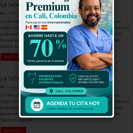
La Selección La Serie 2 Capitulo 16
La Selección La Serie 2 Capitulo
La Selección en su Segunda Temporada, La Historia Continúa, cuenta la
mágica historia de cinco humildes deportistas que gracias a su constancia y
preparación, lograron convertirse en los verdaderos héroes de un país.
Basada en hechos de la vida real, esta producción nos muestra la vida
familiar e íntima de …
Read More »
La Selección La Serie 2 Capitulo 15
La Selección La Serie 2 Capitulo
La Selección en su Segunda Temporada, La Historia Continúa, cuenta la
mágica historia de cinco humildes deportistas que gracias a su constancia y
preparación, lograron convertirse en los verdaderos héroes de un país.
Basada en hechos de la vida real, esta producción nos muestra la vida
familiar e íntima de …
Read More »