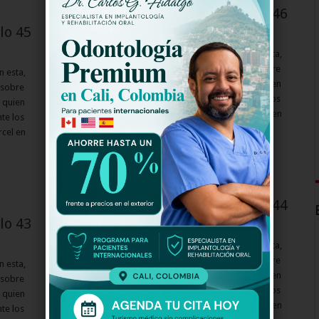
El Cartel de los Sapos 2 Capitulo 46
lo 45
El Cartel de los Sapos 2 Capitulos
Segunda temporada: El cartel 2: La guerra total En esta,
Martín González finalizó su versión de la historia sobre
n esta,
los carteles de la droga, y ahora es Pepe Cadena quien
 sobre
toma la palabra para contar lo que ocurrió durante los
 quien
cuatro años siguientes: cómo logró salir de la cárcel en
te los
…
rcel en
Read More »
El Cartel de los Sapos 2 Capitulo 44
lo 43
El Cartel de los Sapos 2 Capitulos
Segunda temporada: El cartel 2: La guerra total En esta,
Martín González finalizó su versión de la historia sobre
n esta,
los carteles de la droga, y ahora es Pepe Cadena quien
 sobre
toma la palabra para contar lo que ocurrió durante los
 quien
cuatro años siguientes: cómo logró salir de la cárcel en
te los