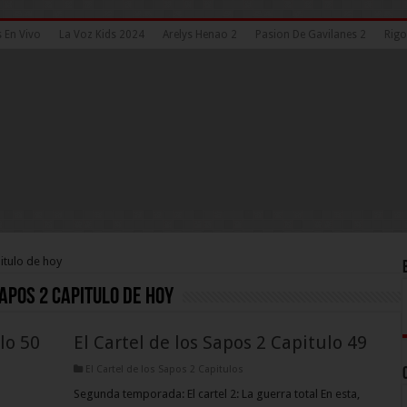
 En Vivo
La Voz Kids 2024
Arelys Henao 2
Pasion De Gavilanes 2
Rigo
pitulo de hoy
apos 2 Capitulo de hoy
lo 50
El Cartel de los Sapos 2 Capitulo 49
El Cartel de los Sapos 2 Capitulos
Segunda temporada: El cartel 2: La guerra total En esta,