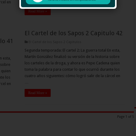
…
rcel en
Read More »
El Cartel de los Sapos 2 Capitulo 42
lo 41
El Cartel de los Sapos 2 Capitulos
Segunda temporada: El cartel 2: La guerra total En esta,
Martín González finalizó su versión de la historia sobre
n esta,
los carteles de la droga, y ahora es Pepe Cadena quien
 sobre
toma la palabra para contar lo que ocurrió durante los
 quien
cuatro años siguientes: cómo logró salir de la cárcel en
te los
…
rcel en
Read More »
Page 1 of 5