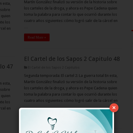
Martín González finalizó su versión de la historia sobre
n esta,
los carteles de la droga, y ahora es Pepe Cadena quien
 sobre
toma la palabra para contar lo que ocurrió durante los
 quien
cuatro años siguientes: cómo logró salir de la cárcel en
te los
…
rcel en
Read More »
El Cartel de los Sapos 2 Capitulo 48
lo 47
El Cartel de los Sapos 2 Capitulos
Segunda temporada: El cartel 2: La guerra total En esta,
Martín González finalizó su versión de la historia sobre
n esta,
los carteles de la droga, y ahora es Pepe Cadena quien
 sobre
toma la palabra para contar lo que ocurrió durante los
 quien
cuatro años siguientes: cómo logró salir de la cárcel en
te los
…
×
rcel en
Read More »