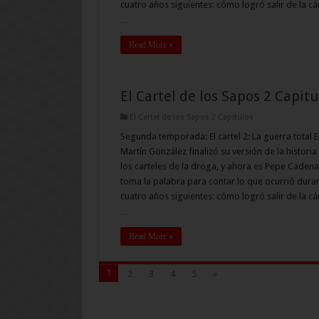
cuatro años siguientes: cómo logró salir de la cá
…
Read More »
El Cartel de los Sapos 2 Capitu
El Cartel de los Sapos 2 Capitulos
Segunda temporada: El cartel 2: La guerra total E
Martín González finalizó su versión de la historia
los carteles de la droga, y ahora es Pepe Cadena
toma la palabra para contar lo que ocurrió duran
cuatro años siguientes: cómo logró salir de la cá
…
Read More »
1
2
3
4
5
»