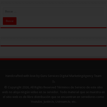
Handcrafted with love by Guru Services
Digital MarketingAgency
Team
© Copyright 2026, All Rights Reserved Términos de Servicio de este sitio
web no aloja ningún video en su servidor. Todo material que se muestra en
el sitio web es de libre distribución que se encuentran en servidores como
Youtube, Justin.tv, Ustream.tv, etc.