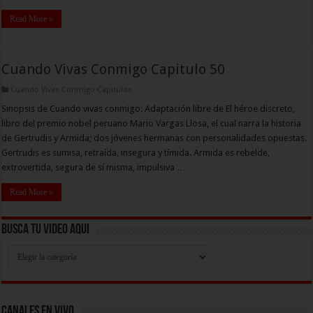
Read More »
Cuando Vivas Conmigo Capitulo 50
Cuando Vivas Conmigo Capitulos
Sinopsis de Cuando vivas conmigo: Adaptación libre de El héroe discreto,
libro del premio nobel peruano Mario Vargas Llosa, el cual narra la historia
de Gertrudis y Armida; dos jóvenes hermanas con personalidades opuestas.
Gertrudis es sumisa, retraída, insegura y tímida. Armida es rebelde,
extrovertida, segura de sí misma, impulsiva …
Read More »
Busca Tu Video Aqui
Busca
Tu
Video
Aqui
Canales En Vivo