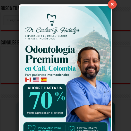
×
Busca Tu Video Aqui
Busca
Tu
Video
Aqui
Canales En Vivo