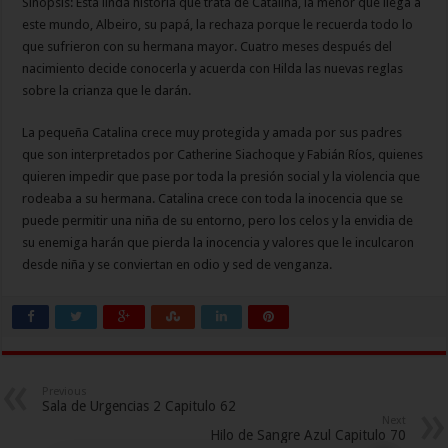
Sinopsis: Esta linda historia que trata de Catalina, la menor que llega a
este mundo, Albeiro, su papá, la rechaza porque le recuerda todo lo
que sufrieron con su hermana mayor. Cuatro meses después del
nacimiento decide conocerla y acuerda con Hilda las nuevas reglas
sobre la crianza que le darán.
La pequeña Catalina crece muy protegida y amada por sus padres
que son interpretados por Catherine Siachoque y Fabián Ríos, quienes
quieren impedir que pase por toda la presión social y la violencia que
rodeaba a su hermana. Catalina crece con toda la inocencia que se
puede permitir una niña de su entorno, pero los celos y la envidia de
su enemiga harán que pierda la inocencia y valores que le inculcaron
desde niña y se conviertan en odio y sed de venganza.
Previous
Sala de Urgencias 2 Capitulo 62
Next
Hilo de Sangre Azul Capitulo 70