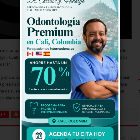
, la menor que llega a este mundo, Albeiro, su papá, la rechaza porque le
ayor. Cuatro meses después del nacimiento decide conocerla y acuerda
 darán.
 por sus padres que son interpretados por Catherine Siachoque y Fabián
 presión social y la violencia que rodeaba a su hermana. Catalina crece
ña de su entorno, pero los celos y la envidia de su enemiga harán que
sde niña y se conviertan en odio y sed de venganza.
e +
Stumbleupon
LinkedIn
Pinterest
Next