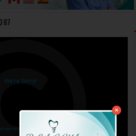
o 87
×