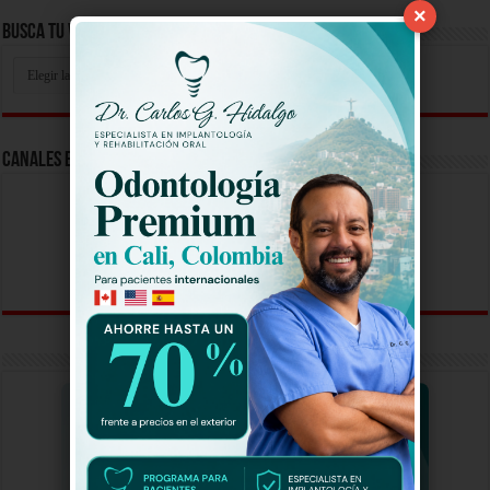
×
Busca Tu Video Aqui
Busca
Tu
Video
Aqui
Canales En Vivo