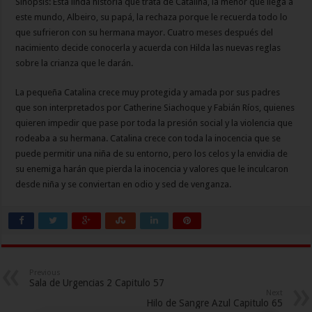
Sinopsis: Esta linda historia que trata de Catalina, la menor que llega a
este mundo, Albeiro, su papá, la rechaza porque le recuerda todo lo
que sufrieron con su hermana mayor. Cuatro meses después del
nacimiento decide conocerla y acuerda con Hilda las nuevas reglas
sobre la crianza que le darán.
La pequeña Catalina crece muy protegida y amada por sus padres
que son interpretados por Catherine Siachoque y Fabián Ríos, quienes
quieren impedir que pase por toda la presión social y la violencia que
rodeaba a su hermana. Catalina crece con toda la inocencia que se
puede permitir una niña de su entorno, pero los celos y la envidia de
su enemiga harán que pierda la inocencia y valores que le inculcaron
desde niña y se conviertan en odio y sed de venganza.
Previous
Sala de Urgencias 2 Capitulo 57
Next
Hilo de Sangre Azul Capitulo 65