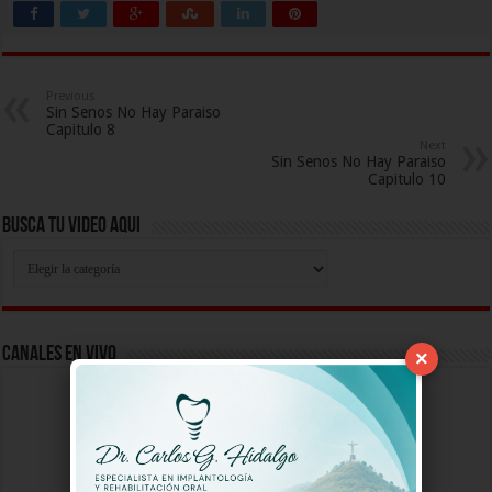
Previous
Sin Senos No Hay Paraiso
Capitulo 8
Next
Sin Senos No Hay Paraiso
Capitulo 10
Busca Tu Video Aqui
Busca
Tu
Video
Aqui
Canales En Vivo
×