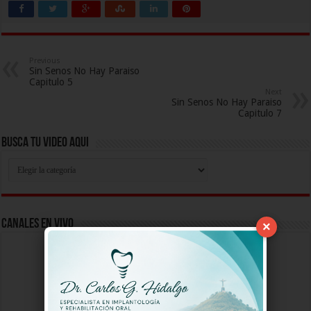
Previous
Sin Senos No Hay Paraiso
Capitulo 5
Next
Sin Senos No Hay Paraiso
Capitulo 7
Busca Tu Video Aqui
Busca
Tu
Video
Aqui
Canales En Vivo
×