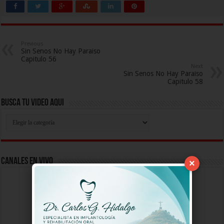
Previous
Sin Senos No Hay Paraiso
Capitulo 56
Next
Sin Senos No Hay Paraiso
Capitulo 58
Busca Tu Video Aqui
Busca
Tu
Video
Aqui
Canales En Vivo
×