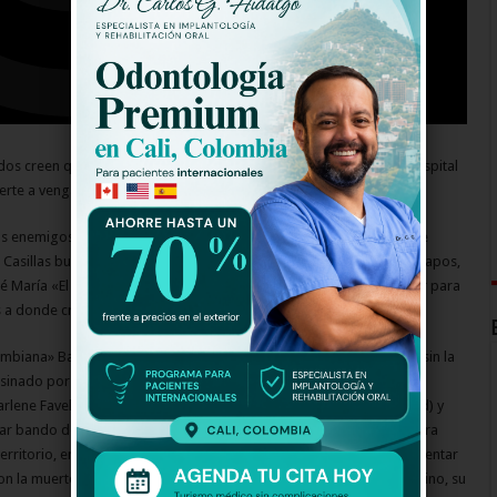
 creen que El Señor de los Cielos murió en aquella camilla de hospital
rte a vengarse de los que osaron traicionarle.
sus enemigos con la ayuda de su resucitada e inquebrantable amante
Casillas buscará retomar el vuelo y recuperar la silla del Capo de Capos,
osé María «El Chema» Venegas (Mauricio Ochmann) buscará reclamar para
os a donde cree que debe estar.
biana» Ballesteros (Carmen Villalobos) deberá atrapar a Casillas sin la
ado por Chacorta e Heriberto Casillas. Ella tendrá la ayuda de el
arlene Favela) y su marido Ignacio Miravalle (Alejandro de la Madrid) y
r bando del Chema o Aurelio pues ambos iniciarán una carrera para
 territorio, en una historia de tragedias y muerte Aurelio deberá enfrentar
on la muerte de su amada Ximena, el atentado en contra de su sobrino, su