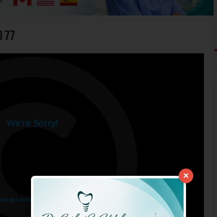
o 77
×