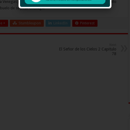
a Venegas persiguiéndole deberá retomar el vuelo a su preciado cielo
 abuelo de su peor enemigo.
e +
Stumbleupon
LinkedIn
Pinterest
Next
El Señor de los Cielos 2 Capitulo
78