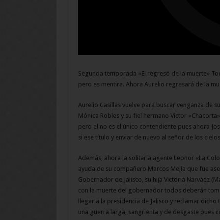
Segunda temporada «El regresó de la muerte» Todos
pero es mentira. Ahora Aurelio regresará de la mue
Aurelio Casillas vuelve para buscar venganza de 
Mónica Robles y su fiel hermano Víctor «Chacorta» 
pero el no es el único contendiente pues ahora J
si ese título y enviar de nuevo al señor de los ciel
Además, ahora la solitaria agente Leonor «La Colom
ayuda de su compañero Marcos Mejía que fue asesin
Gobernador de Jalisco, su hija Victoria Narváez (M
con la muerte del gobernador todos deberán toma
llegar a la presidencia de Jalisco y reclamar dicho
una guerra larga, sangrienta y de desgaste pues c