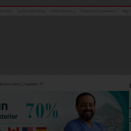
En Vivo
La Voz Kids 2024
Arelys Henao 2
Pasion De Gavilanes 2
Rigo 
de los Cielos 2 Capitulo 77