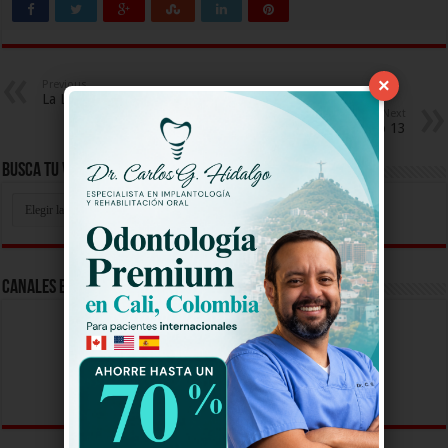
×
Previous
La Ley del Corazon Capitulo 13
Next
La Doña Capitulo 13
Busca Tu Video Aqui
Busca
Tu
Video
Aqui
Canales En Vivo