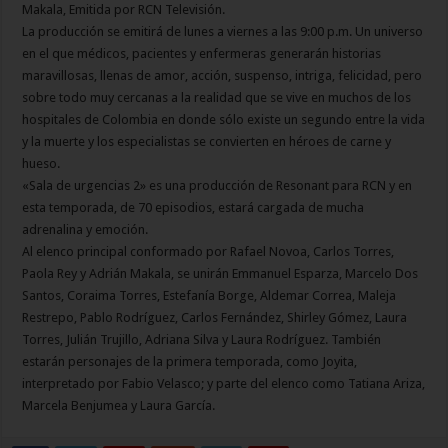
Makala, Emitida por RCN Televisión.
La producción se emitirá de lunes a viernes a las 9:00 p.m. Un universo
en el que médicos, pacientes y enfermeras generarán historias
maravillosas, llenas de amor, acción, suspenso, intriga, felicidad, pero
sobre todo muy cercanas a la realidad que se vive en muchos de los
hospitales de Colombia en donde sólo existe un segundo entre la vida
y la muerte y los especialistas se convierten en héroes de carne y
hueso.
«Sala de urgencias 2» es una producción de Resonant para RCN y en
esta temporada, de 70 episodios, estará cargada de mucha
adrenalina y emoción.
Al elenco principal conformado por Rafael Novoa, Carlos Torres,
Paola Rey y Adrián Makala, se unirán Emmanuel Esparza, Marcelo Dos
Santos, Coraima Torres, Estefanía Borge, Aldemar Correa, Maleja
Restrepo, Pablo Rodríguez, Carlos Fernández, Shirley Gómez, Laura
Torres, Julián Trujillo, Adriana Silva y Laura Rodríguez. También
estarán personajes de la primera temporada, como Joyita,
interpretado por Fabio Velasco; y parte del elenco como Tatiana Ariza,
Marcela Benjumea y Laura García.