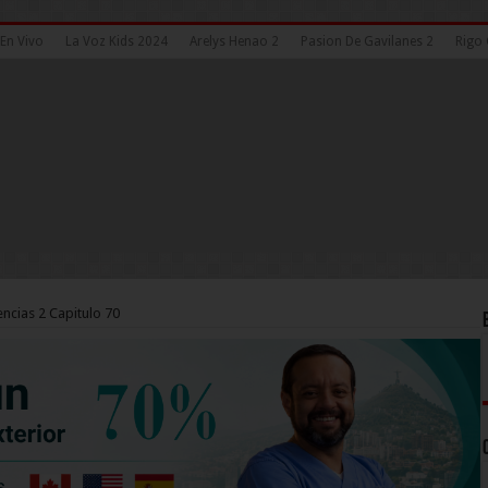
En Vivo
La Voz Kids 2024
Arelys Henao 2
Pasion De Gavilanes 2
Rigo 
ncias 2 Capitulo 70