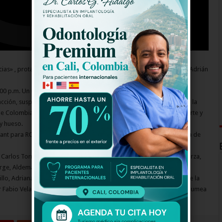
ias» , protagonizada por Rafael Novoa, Carlos Torres, Paola Rey y Adrián
9:00 p.m. Un universo en el que médicos, pacientes y enfermeras
acción, suspenso, intriga, felicidad, pero sobre todo muy cercanas a la
de Colombia en donde sólo existe un segundo entre la vida y la muerte y
 y hueso.
ant para RCN y en esta temporada, de 70 episodios, estará cargada de
Carlos Torres, Paola Rey y Adrián Makala, se unirán Emmanuel Esparza,
rge, Aldemar Correa, Maleja Restrepo, Pablo Rodríguez, Carlos
illo, Adriana Silva y Laura Rodríguez. También estarán personajes de la
 Fabio Velasco; y parte del elenco como Tatiana Ariza, Marcela Benjumea