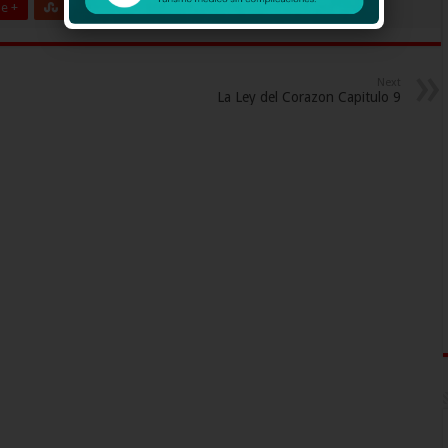
e +
Stumbleupon
LinkedIn
Pinterest
Next
La Ley del Corazon Capitulo 9