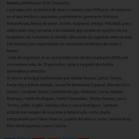
Makala, Emitida por RCN Televisión.
La producción se emitirá de lunes a viernes a las 9:00 p.m. Un universo
en el que médicos, pacientes y enfermeras generarán historias
maravillosas, llenas de amor, acción, suspenso, intriga, felicidad, pero
sobre todo muy cercanas a la realidad que se vive en muchos de los
hospitales de Colombia en donde sólo existe un segundo entre la vida
y la muerte y los especialistas se convierten en héroes de carne y
hueso.
«Sala de urgencias 2» es una producción de Resonant para RCN y en
esta temporada, de 70 episodios, estará cargada de mucha
adrenalina y emoción.
Al elenco principal conformado por Rafael Novoa, Carlos Torres,
Paola Rey y Adrián Makala, se unirán Emmanuel Esparza, Marcelo Dos
Santos, Coraima Torres, Estefanía Borge, Aldemar Correa, Maleja
Restrepo, Pablo Rodríguez, Carlos Fernández, Shirley Gómez, Laura
Torres, Julián Trujillo, Adriana Silva y Laura Rodríguez. También
estarán personajes de la primera temporada, como Joyita,
interpretado por Fabio Velasco; y parte del elenco como Tatiana Ariza,
Marcela Benjumea y Laura García.