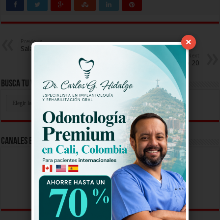
×
Previous
Sala de Urgencias 2 Capitulo 18
Next
Sala de Urgencias 2 Capitulo 20
Busca Tu Video Aqui
Busca
Tu
Video
Aqui
Canales En Vivo