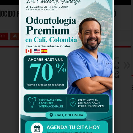
nocido restaurante de Girardot: todo quedó
e +
Stumbleupon
LinkedIn
Pinterest
Next
Universidad deberá pedir perdón
a estudiante por prohibir ingreso
de su mascota de apoyo
emocional