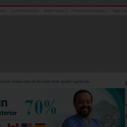
Vivo
La Voz Kids 2024
Arelys Henao 2
Pasion De Gavilanes 2
Rigo Cap
onocido restaurante de Girardot: todo quedó registrado