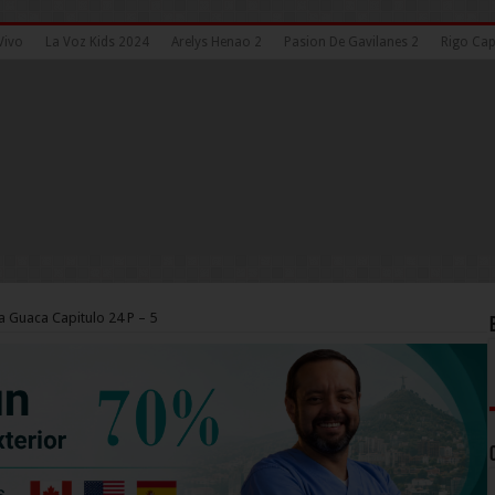
Vivo
La Voz Kids 2024
Arelys Henao 2
Pasion De Gavilanes 2
Rigo Cap
a Guaca Capitulo 24 P – 5