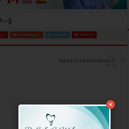
P – 5
e +
Stumbleupon
LinkedIn
Pinterest
Next
Regreso A La Guaca Capitulo 25
P – 2
×