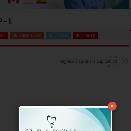
P – 5
e +
Stumbleupon
LinkedIn
Pinterest
Next
Regreso A La Guaca Capitulo 23
P – 1
×