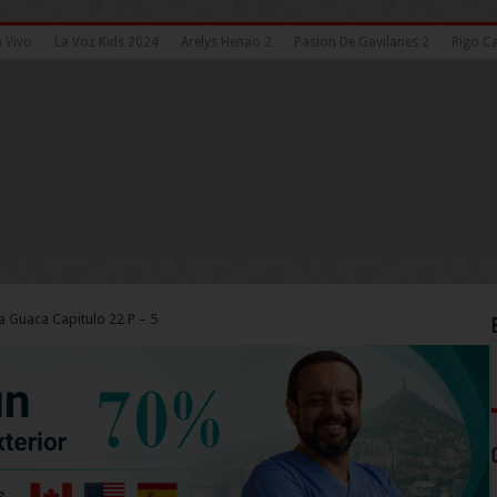
n Vivo
La Voz Kids 2024
Arelys Henao 2
Pasion De Gavilanes 2
Rigo Ca
a Guaca Capitulo 22 P – 5