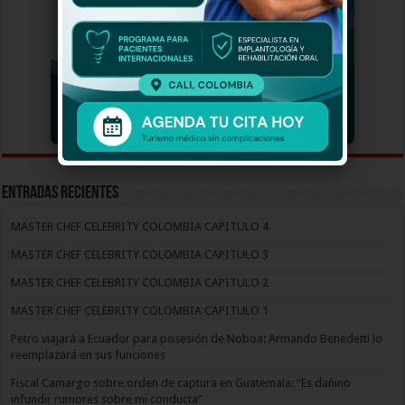
Entradas recientes
MASTER CHEF CELEBRITY COLOMBIA CAPITULO 4
MASTER CHEF CELEBRITY COLOMBIA CAPITULO 3
MASTER CHEF CELEBRITY COLOMBIA CAPITULO 2
MASTER CHEF CELEBRITY COLOMBIA CAPITULO 1
Petro viajará a Ecuador para posesión de Noboa: Armando Benedetti lo
reemplazará en sus funciones
Fiscal Camargo sobre orden de captura en Guatemala: “Es dañino
infundir rumores sobre mi conducta”