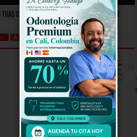
ió tras caída de helicóptero de la Armada en
e +
Stumbleupon
LinkedIn
Pinterest
Next
Llegó a Buenaventura el primer
barco totalmente ecológico:
funciona con combustibles
alternativos