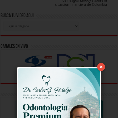
de riesgos Moody’s sobre la
situación financiera de Colombia
Busca Tu Video Aqui
Busca
Tu
Video
Aqui
Canales En Vivo
×