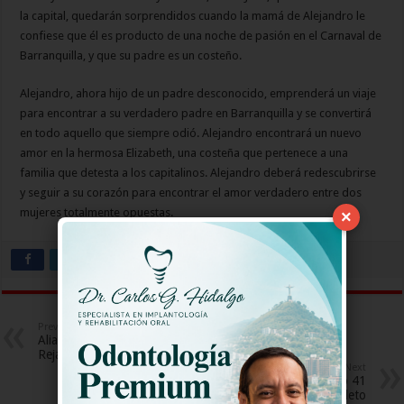
la capital, quedarán sorprendidos cuando la mamá de Alejandro le
confiese que él es producto de una noche de pasión en el Carnaval de
Barranquilla, y que su padre es un costeño.
Alejandro, ahora hijo de un padre desconocido, emprenderá un viaje
para encontrar a su verdadero padre en Barranquilla y se convertirá
en todo aquello que siempre odió. Alejandro encontrará un nuevo
amor en la hermosa Elizabeth, una costeña que pertenece a una
familia que detesta a los capitalinos. Alejandro deberá redescubrirse
y seguir a su corazón para encontrar el amor verdadero entre dos
mujeres totalmente opuestas.
×
Previous
Alias JJ Lo Que Pasa Tras Las
Rejas Capitulo 58
Next
La Venganza Capitulo 41
Completo