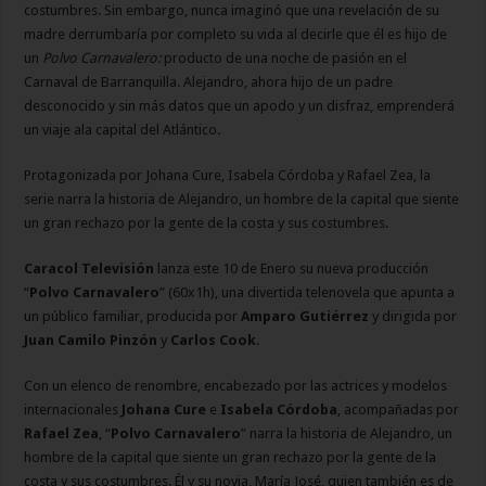
costumbres. Sin embargo, nunca imaginó que una revelación de su
madre derrumbaría por completo su vida al decirle que él es hijo de
un
Polvo Carnavalero:
producto de una noche de pasión en el
Carnaval de Barranquilla. Alejandro, ahora hijo de un padre
desconocido y sin más datos que un apodo y un disfraz, emprenderá
un viaje ala capital del Atlántico.
Protagonizada por Johana Cure, Isabela Córdoba y Rafael Zea, la
serie narra la historia de Alejandro, un hombre de la capital que siente
un gran rechazo por la gente de la costa y sus costumbres.
Caracol Televisión
lanza este 10 de Enero su nueva producción
“
Polvo Carnavalero
” (60x1h), una divertida telenovela que apunta a
un público familiar, producida por
Amparo Gutiérrez
y dirigida por
Juan Camilo Pinzón
y
Carlos Cook
.
Con un elenco de renombre, encabezado por las actrices y modelos
internacionales
Johana Cure
e
Isabela Córdoba
, acompañadas por
Rafael Zea
, “
Polvo Carnavalero
” narra la historia de Alejandro, un
hombre de la capital que siente un gran rechazo por la gente de la
costa y sus costumbres. Él y su novia, María José, quien también es de