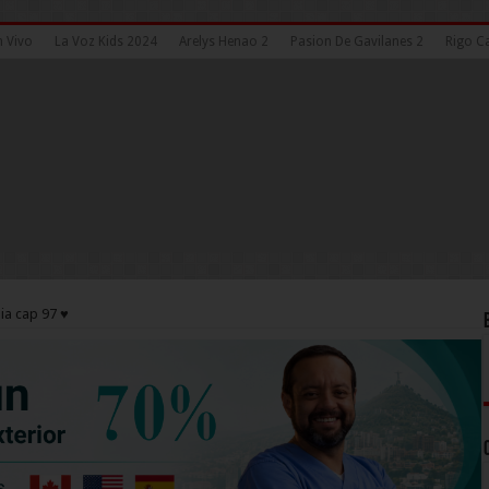
n Vivo
La Voz Kids 2024
Arelys Henao 2
Pasion De Gavilanes 2
Rigo Ca
a cap 97 ♥