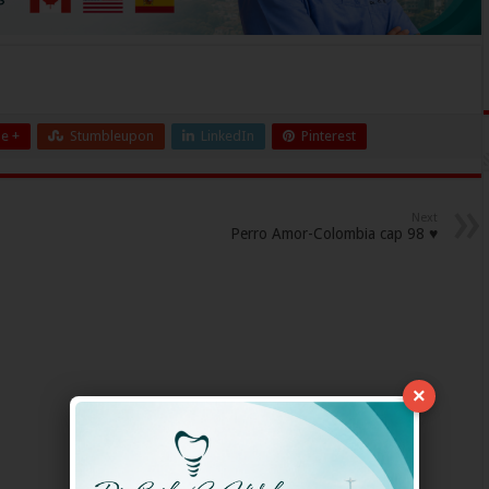
e +
Stumbleupon
LinkedIn
Pinterest
Next
Perro Amor-Colombia cap 98 ♥
×