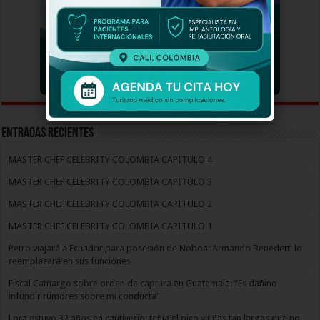
Entradas recientes
MASTER CHEF CELEBRITY COLOMBIA CAPITULO 4
MASTER CHEF CELEBRITY COLOMBIA CAPITULO 3
MASTER CHEF CELEBRITY COLOMBIA CAPITULO 2
MASTER CHEF CELEBRITY COLOMBIA CAPITULO 1
Petro viajará a Ecuador para posesión de Noboa: Armando Benedetti lo
reemplazará en sus funciones
Fiscal Camargo sobre orden de captura en Guatemala: “Es dañino
infundir rumores sobre mi conducta”
Lora estuvo 32 años en cautiverio: tenía el pico y uñas tan largas que no