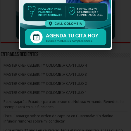
Entradas recientes
MASTER CHEF CELEBRITY COLOMBIA CAPITULO 4
MASTER CHEF CELEBRITY COLOMBIA CAPITULO 3
MASTER CHEF CELEBRITY COLOMBIA CAPITULO 2
MASTER CHEF CELEBRITY COLOMBIA CAPITULO 1
Petro viajará a Ecuador para posesión de Noboa: Armando Benedetti lo
reemplazará en sus funciones
Fiscal Camargo sobre orden de captura en Guatemala: “Es dañino
infundir rumores sobre mi conducta”
Lora estuvo 32 años en cautiverio: tenía el pico y uñas tan largas que no